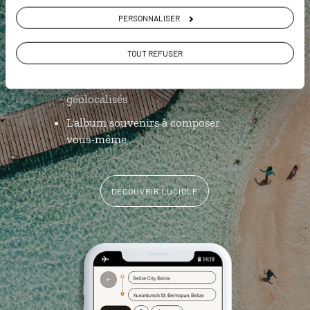
L’itinéraire vers votre hôtel
en 1
clic
PERSONNALISER
Notre sélection de petites adresses
TOUT REFUSER
gourmandes
Les plus beaux sites mayas
géolocalisés
L'album souvenirs à composer
vous-même
DÉCOUVRIR LUCIOLE