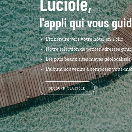
Luciole,
l'appli qui vous gui
L’itinéraire vers votre hôtel
en 1 clic
Notre sélection de petites adresses go
Les plus beaux sites mayas géolocalisés
L'album souvenirs à composer vous-m
DÉCOUVRIR LUCIOLE