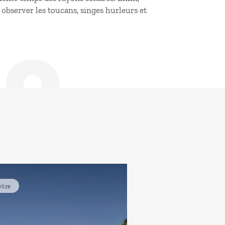
de
r observer les toucans, singes hurleurs et
lize