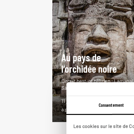
Au pays de
l’orchidée noire
Circuit best-of bélizien : Lamanai
San Ignacio, Ambergris Caye.
11 jours / 9 nuits
Consentement
à partir de 4000€
Les cookies sur le site de 