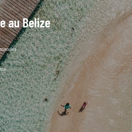
de au Belize
urmandes
ême