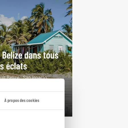
 Belize dans tous
s éclats
uit Belize : San Ignacio,
cencia, Ambergris Caye.
jours / 12 nuits
À propos des cookies
rtir de 4950€