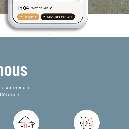
nous
es sur mesure,
fférence.