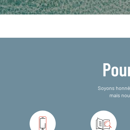
Pou
Soyons honnêt
mais nou