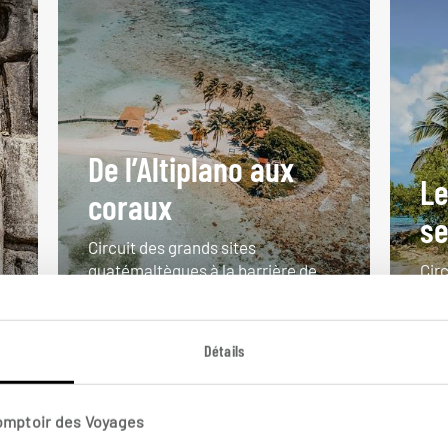
De l’Altiplano aux
Le
coraux
se
Circuit des grands sites
,
guatémaltèques à la barrière de
Circ
corail du Belize.
Pla
13 jours / 11 nuits
14 
Détails
à partir de 4850€
à pa
Comptoir des Voyages