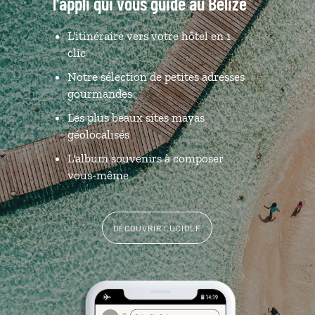
l'appli qui vous guide au Belize
L’itinéraire vers votre hôtel
en 1
clic
Notre sélection de petites adresses
gourmandes
Les plus beaux sites mayas
géolocalisés
L'album souvenirs à composer
vous-même
DÉCOUVRIR LUCIOLE