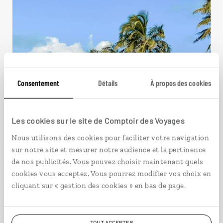
Consentement
Détails
À propos des cookies
Les cookies sur le site de Comptoir des Voyages
Nous utilisons des cookies pour faciliter votre navigation
sur notre site et mesurer notre audience et la pertinence
Le Belize dans tous ses
de nos publicités. Vous pouvez choisir maintenant quels
cookies vous acceptez. Vous pourrez modifier vos choix en
éclats
cliquant sur « gestion des cookies » en bas de page.
Circuit Belize : San Ignacio, Placencia, Ambergris
Caye.
TOUT ACCEPTER