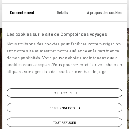
Consentement
Détails
À propos des cookies
Les cookies sur le site de Comptoir des Voyages
Luciole,
Nous utilisons des cookies pour faciliter votre navigation
sur notre site et mesurer notre audience et la pertinence
l'appli qui vous guide en
de nos publicités. Vous pouvez choisir maintenant quels
Birmanie
cookies vous acceptez. Vous pourrez modifier vos choix en
cliquant sur « gestion des cookies » en bas de page.
L’itinéraire vers votre
guesthouse
en 1 clic
TOUT ACCEPTER
Notre sélection de maisons de thé
Les plus belles pagodes
PERSONNALISER
géolocalisées
L'album souvenirs à composer
TOUT REFUSER
vous-même