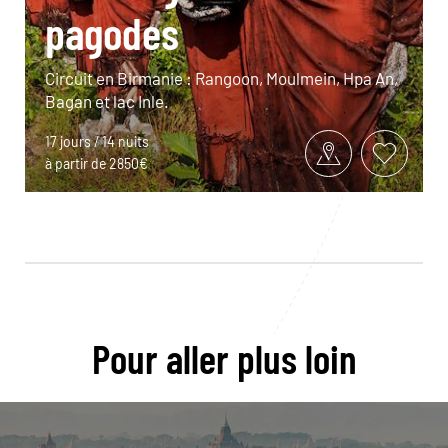
pagodes
Circuit en Birmanie : Rangoon, Moulmein, Hpa An,
Bagan et lac Inle.
17 jours / 14 nuits
à partir de 2850€
Pour aller plus loin