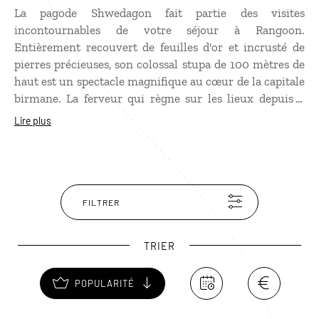
La pagode Shwedagon fait partie des visites
incontournables de votre séjour à Rangoon.
Entièrement recouvert de feuilles d'or et incrusté de
pierres précieuses, son colossal stupa de 100 mètres de
haut est un spectacle magnifique au cœur de la capitale
birmane. La ferveur qui règne sur les lieux depuis 2
500 ans est également impressionnante. Toute la
Lire plus
journée, des visiteurs portant des offrandes gravissent
la colline de Singuttara pour venir se recueillir au pied
de ce lieu saint, au milieu des statues, des temples et
des stupas. Au coucher du soleil, sous l'effet de la
lumière rasante, le dôme s'illumine et son éclat gagne
FILTRER
encore en intensité. Du haut de la colline, la vue sur
Rangoon est imprenable.
TRIER
POPULARITÉ