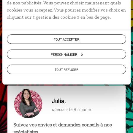
de nos publicités. Vous pouvez choisir maintenant quels
particulière ?
cookies vous acceptez. Vous pourrez modifier vos choix en
cliquant sur « gestion des cookies » en bas de page.
Ava
Indein
Lac Inle
Asie du Sud-Est
TOUT ACCEPTER
Irrawady
Mandalay
Grotte sacrée de Pindaya
PERSONNALISER
Marché de Nyaung Oo
Moulmein
Grotte sacrée de Pindaya
TOUT REFUSER
Julia,
spécialiste Birmanie
Suivez vos envies et demandez conseils à nos
spécialistes