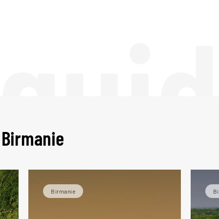
 gui
 Birmanie
Birmanie
B