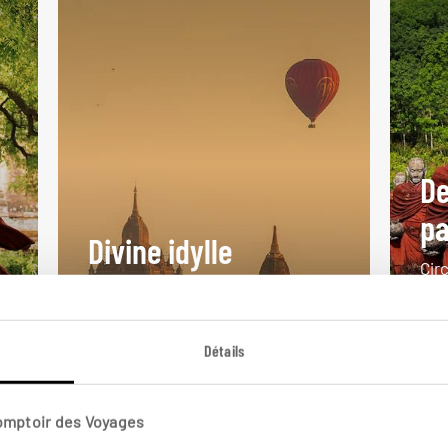
De
p
Divine idylle
Cir
Lune de miel en Birmanie avec un
Mou
survol de Bagan en montgolfière.
Inle
Détails
16 jours / 13 nuits
17 j
à partir de 4100€
à pa
Comptoir des Voyages