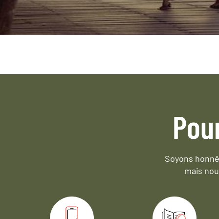
Pou
Soyons honnêt
mais nou