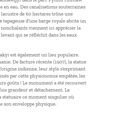
ale en eau. Des canalisations souterraines
ue lacustre de 60 hectares trône une
 tapageuse d’une barge royale abrite un
 nonchalants viennent ici apprécier la
 levant qui se réfléchit dans les eaux
kyi est également un lieu populaire.
nie. De facture récente (1907), la statue
’origine indienne, leur style s’exprimant
grinés par cette physionomie empâtée, les
leurs goûts ! Le monument a été recouvert
a fois grandeur et détachement. La
a statuaire ce moment singulier où
de son enveloppe physique.