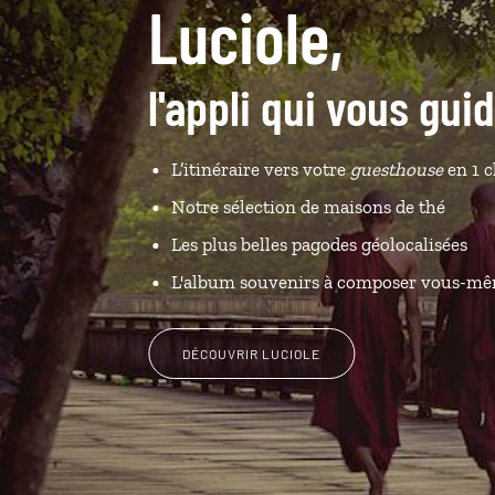
Luciole,
l'appli qui vous gui
L’itinéraire vers votre
guesthouse
en 1 c
Notre sélection de maisons de thé
Les plus belles pagodes géolocalisées
L'album souvenirs à composer vous-m
DÉCOUVRIR LUCIOLE