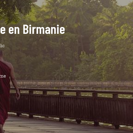
de en Birmanie
lic
ême