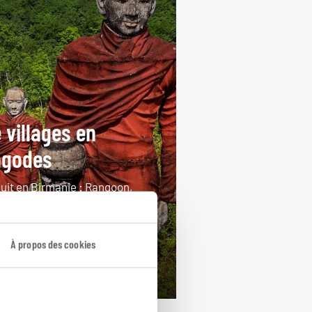
 villages en
agodes
cuit en Birmanie : Rangoon,
lmein, Hpa An, Bagan et lac
.
À propos des cookies
ours / 14 nuits
rtir de 2850€