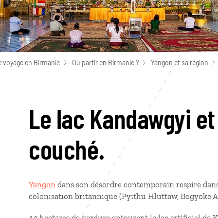
e voyage en Birmanie
Où partir en Birmanie ?
Yangon et sa région
Le lac Kandawgyi et
couché.
Yangon
dans son désordre contemporain respire dans s
colonisation britannique (Pyithu Hluttaw, Bogyoke Au
44 hectares de verdure entourent le lac artificiel d