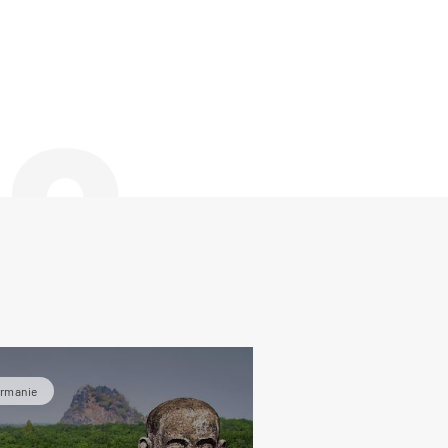
de
irmanie