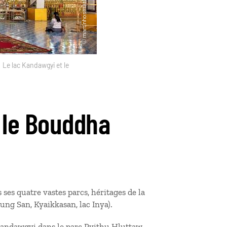
Le lac Kandawgyi et le
 le Bouddha
es quatre vastes parcs, héritages de la
ng San, Kyaikkasan, lac Inya).
e Kandawgyi dans le parc Pyithu Hluttaw