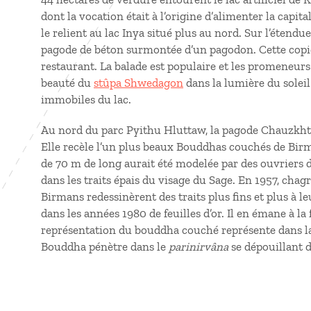
dont la vocation était à l’origine d’alimenter la capit
le relient au lac Inya situé plus au nord. Sur l’étend
pagode de béton surmontée d’un pagodon. Cette copie
restaurant. La balade est populaire et les promeneurs
beauté du
stûpa Shwedagon
dans la lumière du soleil
immobiles du lac.
Au nord du parc Pyithu Hluttaw, la pagode Chauzkhta
Elle recèle l’un plus beaux Bouddhas couchés de Birma
de 70 m de long aurait été modelée par des ouvriers d
dans les traits épais du visage du Sage. En 1957, cha
Birmans redessinèrent des traits plus fins et plus à 
dans les années 1980 de feuilles d’or. Il en émane à l
représentation du bouddha couché représente dans l
Bouddha pénètre dans le
parinirvâna
se dépouillant 