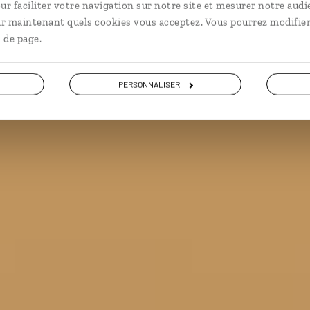
ur faciliter votre navigation sur notre site et mesurer notre audi
e miel en Birmanie avec un survol de Bagan en montgo
ir maintenant quels cookies vous acceptez. Vous pourrez modifier
 de page.
VOIR LA GALERIE PHOTOS
PERSONNALISER