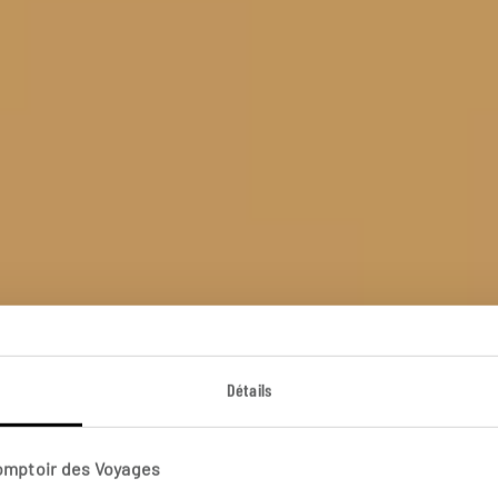
Détails
Divine idylle
Comptoir des Voyages