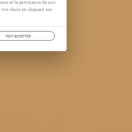
ence et la pertinence de nos
lfière.
 vos choix en cliquant sur
TOUT ACCEPTER