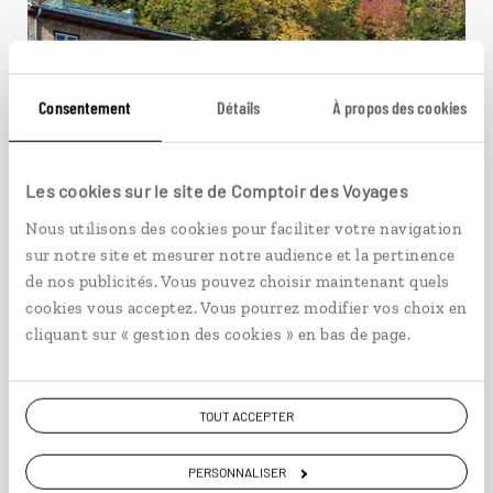
Consentement
Détails
À propos des cookies
Les cookies sur le site de Comptoir des Voyages
Bienvenue en Belle Province
Nous utilisons des cookies pour faciliter votre navigation
sur notre site et mesurer notre audience et la pertinence
Circuit canadien entre Montréal, les forêts de
de nos publicités. Vous pouvez choisir maintenant quels
Lanaudière-Mauricie et Québec.
cookies vous acceptez. Vous pourrez modifier vos choix en
cliquant sur « gestion des cookies » en bas de page.
9 jours / 7 nuits
à partir de 1950€
TOUT ACCEPTER
PERSONNALISER