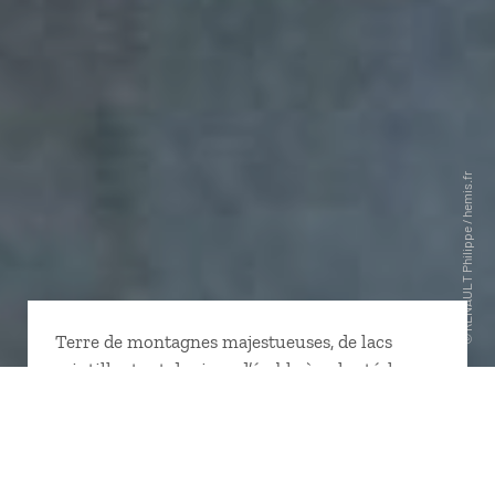
Terre de montagnes majestueuses, de lacs
scintillants et de sirop d’érable à volonté, le
Canada est ce gigantesque terrain de jeu
d’Amérique du Nord où la nature règne en
maître. Des Rocheuses aux côtes spectaculaires
de Nouvelle-Écosse en passant par les forêts du