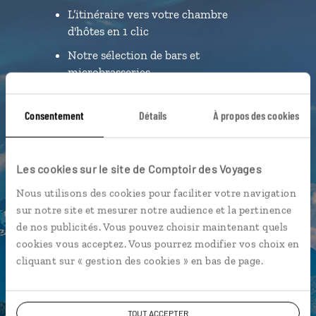
L’itinéraire vers votre chambre
d'hôtes en 1 clic
Notre sélection de bars et
microbrasseries
Les plus beaux parcs nationaux
géolocalisés
Consentement
Détails
À propos des cookies
L'album souvenirs à composer
vous-même
Les cookies sur le site de Comptoir des Voyages
Nous utilisons des cookies pour faciliter votre navigation
sur notre site et mesurer notre audience et la pertinence
DÉCOUVRIR LUCIOLE
de nos publicités. Vous pouvez choisir maintenant quels
cookies vous acceptez. Vous pourrez modifier vos choix en
cliquant sur « gestion des cookies » en bas de page.
TOUT ACCEPTER