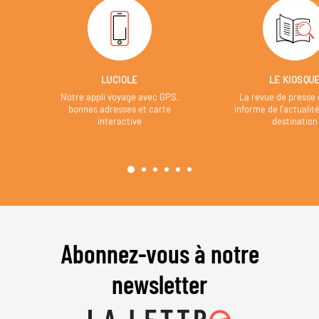
LUCIOLE
LE KIOSQU
Notre appli voyage avec GPS,
La revue de presse 
bonnes adresses et carte
informe de l’actualit
interactive
destination
Abonnez-vous à notre
newsletter