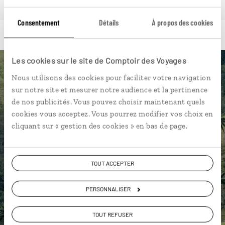
Consentement
Détails
À propos des cookies
Les cookies sur le site de Comptoir des Voyages
Luciole,
Nous utilisons des cookies pour faciliter votre navigation
sur notre site et mesurer notre audience et la pertinence
l'appli qui vous guide en
de nos publicités. Vous pouvez choisir maintenant quels
Colombie
cookies vous acceptez. Vous pourrez modifier vos choix en
cliquant sur « gestion des cookies » en bas de page.
L’itinéraire vers votre
posada
en 1
clic
TOUT ACCEPTER
Notre sélection de bars à salsa
Les plus belles
fincas
de café
PERSONNALISER
géolocalisées
L'album souvenirs à composer
TOUT REFUSER