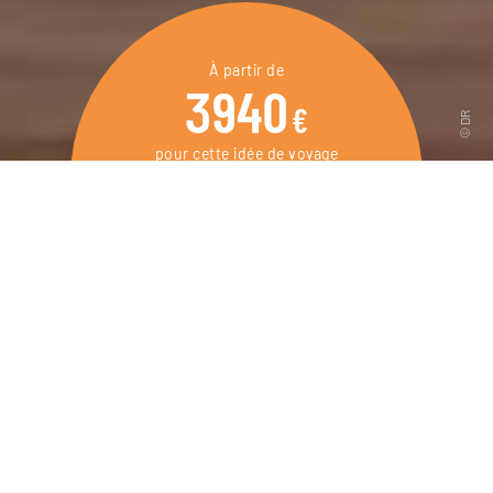
À partir de
3940
€
pour cette idée de voyage
14 jours / 12 nuits
DEMANDER UN DEVIS
Voyage en amoureux en Colombie, des étapes
pleines de charme et un séjour exclusif sur