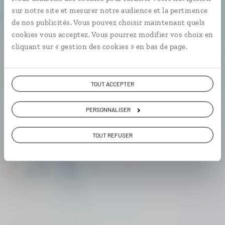
Voyage de noces Colombie : Carthagène, côte
sur notre site et mesurer notre audience et la pertinence
pacifique.
de nos publicités. Vous pouvez choisir maintenant quels
cookies vous acceptez. Vous pourrez modifier vos choix en
En amoureux
cliquant sur « gestion des cookies » en bas de page.
TOUT ACCEPTER
Voir les 68 avis sur les voyages en Colombie
PERSONNALISER
VOIR LA GALERIE PHOTOS
TOUT REFUSER