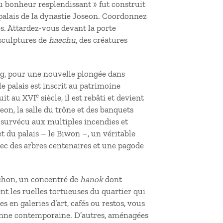
u bonheur resplendissant » fut construit
 palais de la dynastie Joseon. Coordonnez
es. Attardez-vous devant la porte
sculptures de
haechu
, des créatures
g, pour une nouvelle plongée dans
 le palais est inscrit au patrimoine
e
uit au XVI
siècle, il est rebâti et devient
jeon, la salle du trône et des banquets
 survécu aux multiples incendies et
t du palais – le Biwon –, un véritable
vec des arbres centenaires et une pagode
kchon, un concentré de
hanok
dont
ent les ruelles tortueuses du quartier qui
s en galeries d’art, cafés ou restos, vous
enne contemporaine. D’autres, aménagées