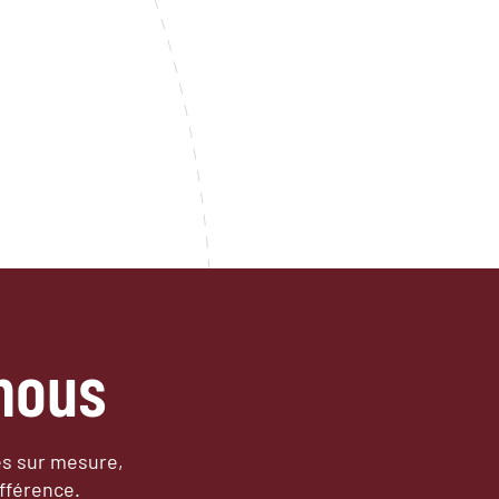
nous
es sur mesure,
fférence.