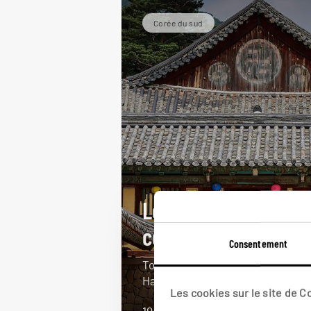
Corée du sud
Le yin et le yang
coréens
Consentement
Tour de la Corée du Sud : Séoul,
Hahoe, île de Jeju, Busan…
Les cookies sur le site de 
19 jours / 17 nuits