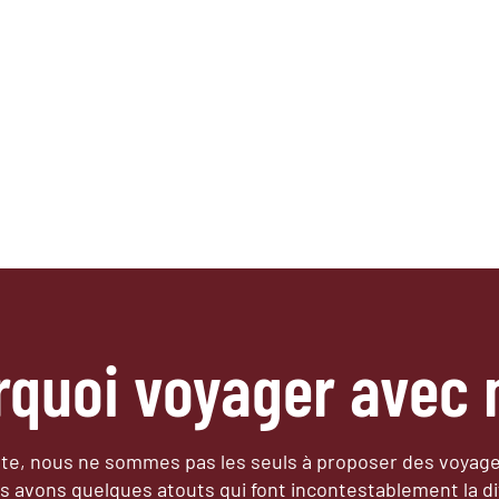
rquoi voyager avec 
e, nous ne sommes pas les seuls à proposer des voyag
s avons quelques atouts qui font incontestablement la di