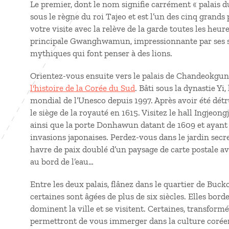
Le premier, dont le nom signifie carrément « palais d
sous le règne du roi Tajeo et est l’un des cinq grands
votre visite avec la relève de la garde toutes les heur
principale Gwanghwamun, impressionnante par ses 
mythiques qui font penser à des lions.
Orientez-vous ensuite vers le palais de Chandeokgun
l'histoire de la Corée du Sud
. Bâti sous la dynastie Yi,
mondial de l’Unesco depuis 1997. Après avoir été détr
le siège de la royauté en 1615. Visitez le hall Ingjeong
ainsi que la porte Donhawun datant de 1609 et ayant
invasions japonaises. Perdez-vous dans le jardin secre
havre de paix doublé d’un paysage de carte postale a
au bord de l’eau…
Entre les deux palais, flânez dans le quartier de Buc
certaines sont âgées de plus de six siècles. Elles bord
dominent la ville et se visitent. Certaines, transformée
permettront de vous immerger dans la culture coré