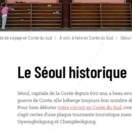
de de voyage en Corée du sud
À voir, à faire en Corée du Sud
Séoul 
Le Séoul historique
Séoul, capitale de la Corée depuis 600 ans, a beau a
guerre de Corée, elle héberge toujours bon nombre de 
Pour bien débuter
votre circuit en Corée du Sud
, co
s’agit certes d’une plaque tournante touristique mais
Gyeongbokgung et Changdeokgung.