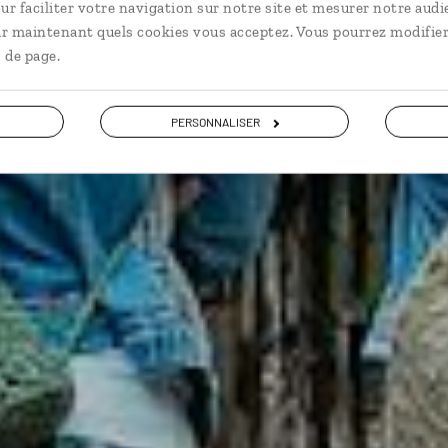
Circuit au cœur de la nature coréenne.
ur faciliter votre navigation sur notre site et mesurer notre audi
ir maintenant quels cookies vous acceptez. Vous pourrez modifier
 de page.
Voir les 81 avis sur les voyages en Corée du sud
PERSONNALISER
VOIR LA GALERIE PHOTOS