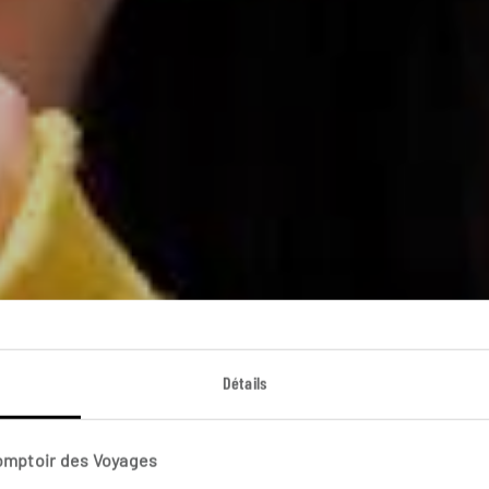
Oppa K-pop Style 
Détails
cuit famille en Corée du Sud qui séduira les fans de K-p
Comptoir des Voyages