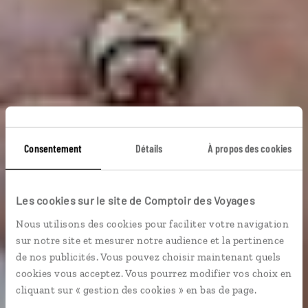
Consentement
Détails
À propos des cookies
Au pays du kimchi
Les cookies sur le site de Comptoir des Voyages
Circuit à la découverte des incontournables de la
Nous utilisons des cookies pour faciliter votre navigation
Corée du Sud.
sur notre site et mesurer notre audience et la pertinence
de nos publicités. Vous pouvez choisir maintenant quels
Voyager à l’essentiel
cookies vous acceptez. Vous pourrez modifier vos choix en
cliquant sur « gestion des cookies » en bas de page.