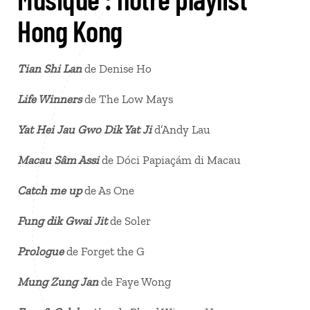
Hong Kong
Tian Shi Lan
de Denise Ho
Life Winners
de The Low Mays
Yat Hei Jau Gwo Dik Yat Ji
d’Andy Lau
Macau Sâm Assi
de Dóci Papiaçám di Macau
Catch me up
de As One
Fung dik Gwai Jit
de Soler
Prologue
de Forget the G
Mung Zung Jan
de Faye Wong