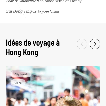
Fear & Celebration
de Blood Wine or Honey
Zui Dong Ting
de Jaycee Chan
Idées de voyage à
Hong Kong
City break
Chine