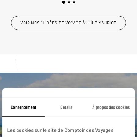
VOIR NOS 11 IDÉES DE VOYAGE À L' ÎLE MAURICE
Luciole,
l'appli qui vous guide à l' Île
Consentement
Détails
À propos des cookies
Maurice
L’itinéraire vers votre hôtel en 1
Les cookies sur le site de Comptoir des Voyages
clic