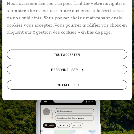
Nous utilisons des cookies pour faciliter votre navigation
Notre sélection d'échoppes de rue
sur notre site et mesurer notre audience et la pertinence
Les plus belles anses et criques
de nos publicités. Vous pouvez choisir maintenant quels
géolocalisées
cookies vous acceptez. Vous pourrez modifier vos choix en
cliquant sur « gestion des cookies » en bas de page.
L'album souvenirs à composer
vous-même
TOUT ACCEPTER
PERSONNALISER
DÉCOUVRIR LUCIOLE
TOUT REFUSER