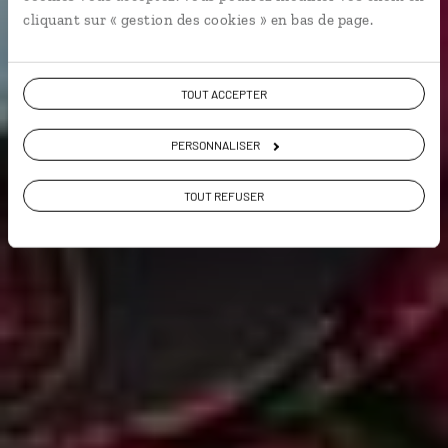
cliquant sur « gestion des cookies » en bas de page.
VOIR NOS 27 IDÉES DE VOYAGE
TOUT ACCEPTER
PERSONNALISER
TOUT REFUSER