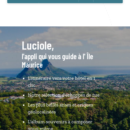
Luciole,
l'appli qui vous guide à l' Île
Maurice
L’itinéraire vers votre hôtel en 1
clic
Notre sélection d'échoppes de rue
Les plus belles anses et criques
géolocalisées
L'album souvenirs à composer
vous-même