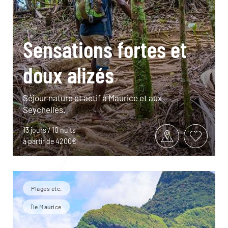
Sensations fortes et
doux alizés
Séjour nature et actif à Maurice et aux
Seychelles.
13 jours / 10 nuits
à partir de 4200€
Plages etc.
Île Maurice