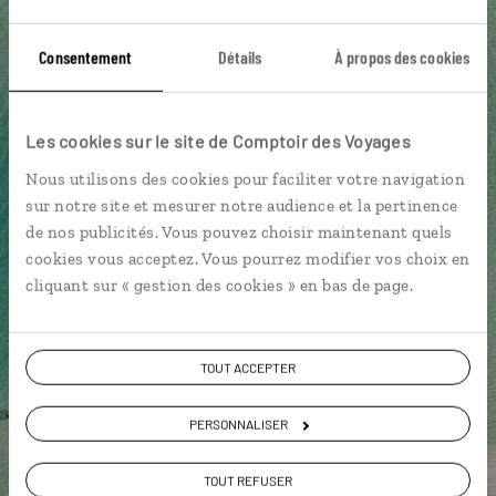
Océan Indien
Parc des Gorges de Rivière Noire
Consentement
Détails
À propos des cookies
Archipel des Mascareignes
Chamarel
Morne Brabant
Paysage culturel du Morne
Les cookies sur le site de Comptoir des Voyages
Rivière Noire
Nous utilisons des cookies pour faciliter votre navigation
sur notre site et mesurer notre audience et la pertinence
de nos publicités. Vous pouvez choisir maintenant quels
Nicolas,
cookies vous acceptez. Vous pourrez modifier vos choix en
cliquant sur « gestion des cookies » en bas de page.
spécialiste Île Maurice
Lire son interview
Suivez vos envies et demandez conseils à nos
TOUT ACCEPTER
spécialistes
PERSONNALISER
Ils sauront organiser votre itinéraire au plus
près de vos envies et de la réalité du pays.
TOUT REFUSER