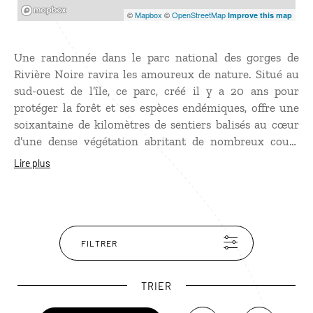
Mapbox
©
Mapbox
©
OpenStreetMap
Improve this map
Une randonnée dans le parc national des gorges de
Rivière Noire ravira les amoureux de nature. Situé au
sud-ouest de l’île, ce parc, créé il y a 20 ans pour
protéger la forêt et ses espèces endémiques, offre une
soixantaine de kilomètres de sentiers balisés au cœur
d’une dense végétation abritant de nombreux cours
d’eau et cascades, parfois vertigineuses. Non loin de
Lire plus
l’entrée du parc, un promontoire surplombe les chutes
de Rivière Noire où la vue panoramique s’étend jusqu’à
l’océan et à l’imposant Morne Brabant.
FILTRER
TRIER