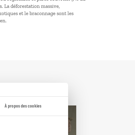
s. La déforestation massive,
xotiques et le braconnage sont les
en.
À propos des cookies
 train
Voyage d'une vie
alie