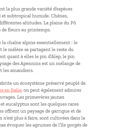
nt la plus grande variété d’espèces
d et subtropical humide. Chênes,
différentes altitudes. La plaine du Pô
es de fleurs au printemps.
e la chaîne alpine essentiellement : le
t le mélèze se partagent le reste du
nt quant à elles le pin d’Alep, le pin
paysage des Apennins est un mélange de
et les amandiers.
s abrite un écosystème préservé peuplé de
s en Italie
, on peut également admirer
auvages. Les primevères jaunes
 et eucalyptus sont les quelques rares
les offrent un paysage de garrigue et de
 n’est plus à faire, sont cultivées dans la
pas évoquer les agrumes de l’île gorgés de