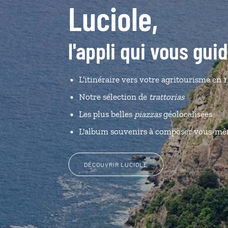
Luciole,
l'appli qui vous guid
L’itinéraire vers votre agritourisme en 1
Notre sélection de
trattorias
Les plus belles
piazzas
géolocalisées
L'album souvenirs à composer vous-m
DÉCOUVRIR LUCIOLE