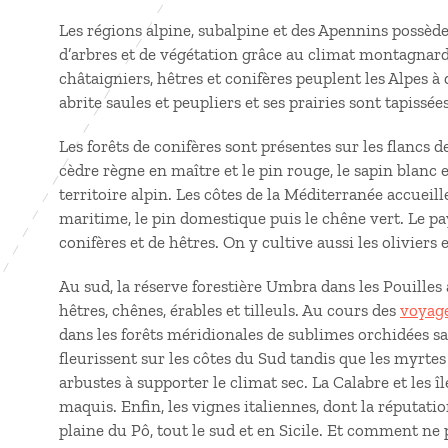
Les régions alpine, subalpine et des Apennins possède
d’arbres et de végétation grâce au climat montagnar
châtaigniers, hêtres et conifères peuplent les Alpes à 
abrite saules et peupliers et ses prairies sont tapissé
Les forêts de conifères sont présentes sur les flancs d
cèdre règne en maître et le pin rouge, le sapin blanc e
territoire alpin. Les côtes de la Méditerranée accueille
maritime, le pin domestique puis le chêne vert. Le 
conifères et de hêtres. On y cultive aussi les oliviers 
Au sud, la réserve forestière Umbra dans les Pouille
hêtres, chênes, érables et tilleuls. Au cours des
voyage
dans les forêts méridionales de sublimes orchidées s
fleurissent sur les côtes du Sud tandis que les myrtes
arbustes à supporter le climat sec. La Calabre et les î
maquis. Enfin, les vignes italiennes, dont la réputation
plaine du Pô, tout le sud et en Sicile. Et comment ne 