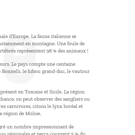
de
ale d’Europe. La faune italienne se
s, notamment en montagne. Une foule de
ertébrés représentent 98 % des animaux !
ateurs. Le pays compte une centaine
de Bonnelli, le hibou grand-duc, le vautour
e présent en Toscane et Sicile. La région
chance, on peut observer des sangliers ou
s carnivores, citons le lynx boréal et
la région de Molise.
lgré un nombre impressionnant de
 ou régionales et parcs couvrent 5 % du