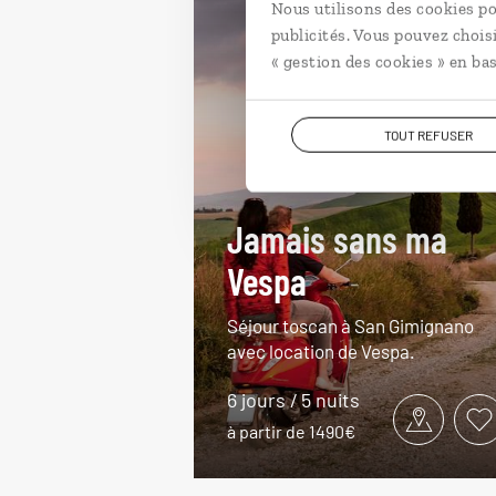
Nous utilisons des cookies po
publicités. Vous pouvez chois
« gestion des cookies » en bas
TOUT REFUSER
Jamais sans ma
Vespa
Séjour toscan à San Gimignano
avec location de Vespa.
6 jours / 5 nuits
à partir de 1490€