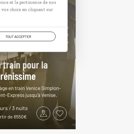
ence et la pertinence de nos
 vos choix en cliquant sur
TOUT ACCEPTER
 train pour la
rénissime
age en train Venice Simplon-
ent-Express jusqu’à Venise.
ours / 3 nuits
rtir de 6550€