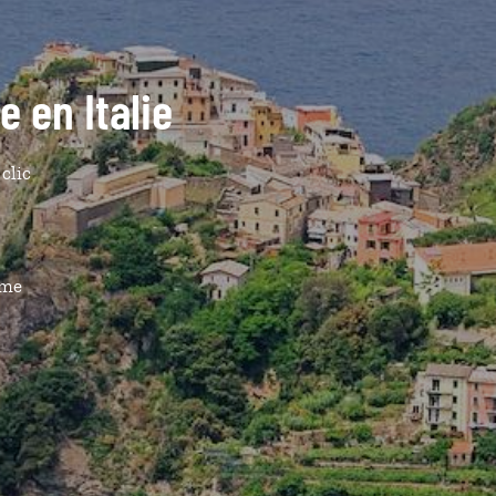
e en Italie
 clic
ême