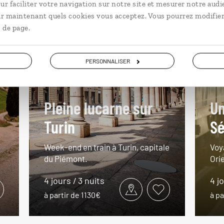
ur faciliter votre navigation sur notre site et mesurer notre audi
ir maintenant quels cookies vous acceptez. Vous pourrez modifier
 de page.
PERSONNALISER
Pleine lucarne sur
Un
Turin
Sé
Week-end en train à Turin, capitale
Voy
du Piémont.
Ori
4 jours / 3 nuits
4 j
à partir de 1130€
à pa