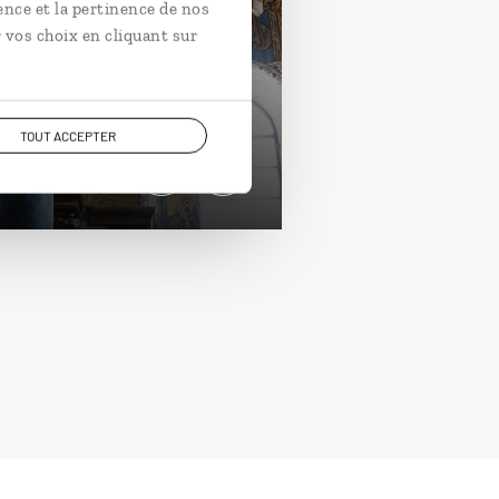
llissima Sicilia
ence et la pertinence de nos
 vos choix en cliquant sur
uit autotour en Sicile :
erme, vallée des Temples,
rmine…
TOUT ACCEPTER
jours / 9 nuits
rtir de 1900€