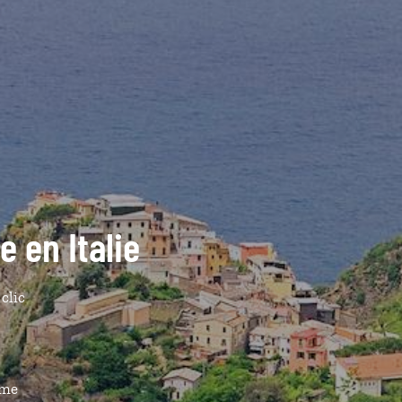
e en Italie
 clic
ême