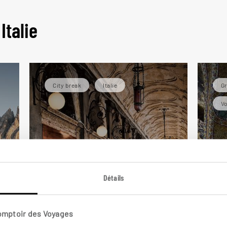
Italie
City break
Italie
Gr
Vo
Détails
Comptoir des Voyages
Pour un spritz avec