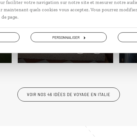
Be
ur faciliter votre navigation sur notre site et mesurer notre audi
toi
ir maintenant quels cookies vous acceptez. Vous pourrez modifier
Circ
 de page.
Week-end à Venise : palais et
Pal
canaux, îles de Burano et Murano.
Tao
PERSONNALISER
4 jours / 3 nuits
10 
à partir de 1020€
à pa
VOIR NOS 46 IDÉES DE VOYAGE EN ITALIE