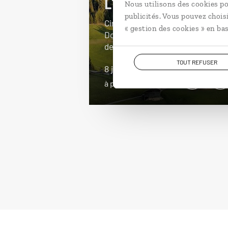
L'Italie tyrolienne
Nous utilisons des cookies po
publicités. Vous pouvez chois
Circuit autotour dans les
« gestion des cookies » en bas
Dolomites : Trento, Sud-Tyrol, lac
de Braies…
TOUT REFUSER
8 jours / 7 nuits
à partir de 2350€