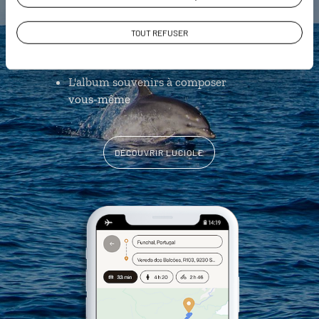
Notre sélection de
marisqueiras
TOUT REFUSER
Les plus belles
levadas
géolocalisées
L'album souvenirs à composer
vous-même
DÉCOUVRIR LUCIOLE