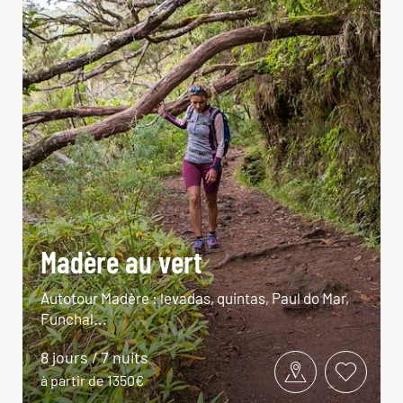
Madère au vert
Autotour Madère : levadas, quintas, Paul do Mar,
Funchal...
8 jours / 7 nuits
à partir de 1350€