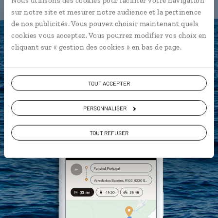
Nous utilisons des cookies pour faciliter votre navigation
sur notre site et mesurer notre audience et la pertinence
Notre sélection de
marisqueiras
de nos publicités. Vous pouvez choisir maintenant quels
Les plus belles
levadas
cookies vous acceptez. Vous pourrez modifier vos choix en
géolocalisées
cliquant sur « gestion des cookies » en bas de page.
L'album souvenirs à composer
vous-même
TOUT ACCEPTER
DÉCOUVRIR LUCIOLE
PERSONNALISER
TOUT REFUSER