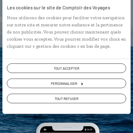
Luciole,
Les cookies sur le site de Comptoir des Voyages
l'appli qui vous guide à Madère
Nous utilisons des cookies pour faciliter votre navigation
sur notre site et mesurer notre audience et la pertinence
L’itinéraire vers votre
quinta
en 1
de nos publicités. Vous pouvez choisir maintenant quels
clic
cookies vous acceptez. Vous pourrez modifier vos choix en
Notre sélection de
marisqueiras
cliquant sur « gestion des cookies » en bas de page.
Les plus belles
levadas
géolocalisées
TOUT ACCEPTER
L'album souvenirs à composer
vous-même
PERSONNALISER
TOUT REFUSER
DÉCOUVRIR LUCIOLE