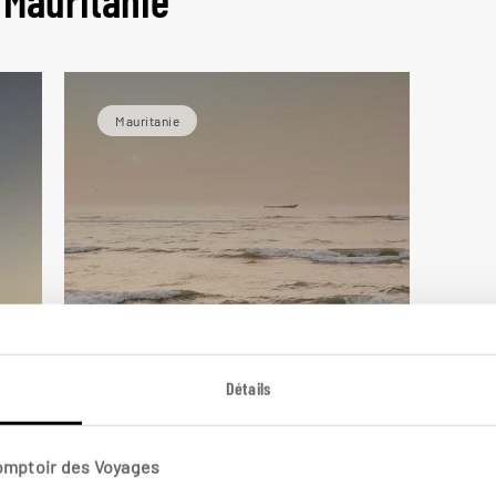
 Mauritanie
Mauritanie
Détails
Mer de dunes, îles de
sable
Comptoir des Voyages