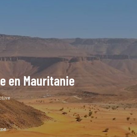
de en Mauritanie
ctive
ême