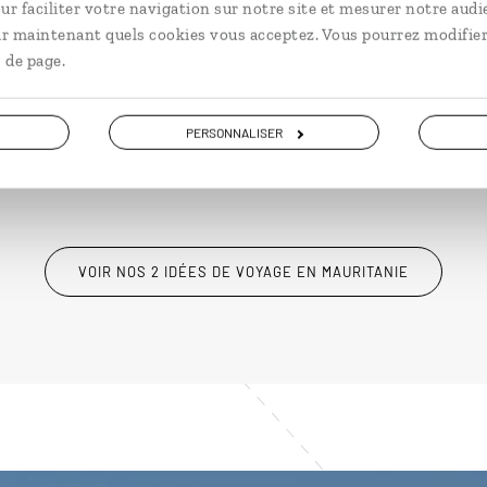
ur faciliter votre navigation sur notre site et mesurer notre audi
n
Circuit mauritanien : Adrar,
Chinguetti, banc d’Arguin...
ir maintenant quels cookies vous acceptez. Vous pourrez modifier
 de page.
10 jours / 9 nuits
à partir de 3700€
PERSONNALISER
VOIR NOS 2 IDÉES DE VOYAGE EN MAURITANIE