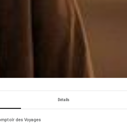
r la piste du Sah
Détails
cuit dans le Sahara mauritanien entre oasis, cités et du
Comptoir des Voyages