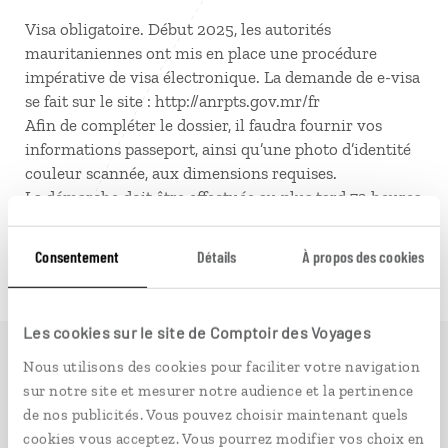
Visa obligatoire. Début 2025, les autorités
mauritaniennes ont mis en place une procédure
impérative de visa électronique. La demande de e-visa
se fait sur le site : http://anrpts.gov.mr/fr
Afin de compléter le dossier, il faudra fournir vos
informations passeport, ainsi qu’une photo d’identité
couleur scannée, aux dimensions requises.
La démarche doit être effectuée au plus tard 72 heures
avant le départ.
Ce e-visa est payant (55 euros) et à régler sur place
Consentement
Détails
À propos des cookies
aux douanes à votre arrivée en Mauritanie.
Les cookies sur le site de Comptoir des Voyages
Nous utilisons des cookies pour faciliter votre navigation
Idées de voyage en
sur notre site et mesurer notre audience et la pertinence
de nos publicités. Vous pouvez choisir maintenant quels
Mauritanie
cookies vous acceptez. Vous pourrez modifier vos choix en