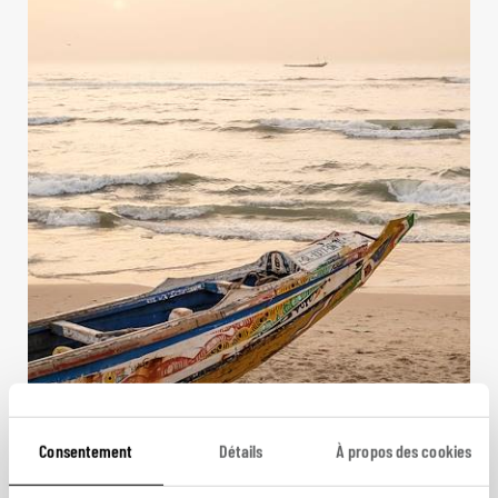
Consentement
Détails
À propos des cookies
Mer de dunes, îles de sable