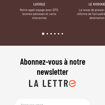
LUCIOLE
LE KIOSQU
Notre appli voyage avec GPS,
La revue de presse 
bonnes adresses et carte
informe de l’actualit
interactive
destination
Abonnez-vous à notre
newsletter