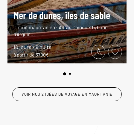
Mer de dunes, îles de sable
Circuit mauritanien : Adrar, Chinguetti, banc
d’Arguin...
10 jours / 9 nuits
à partir de 3700€
VOIR NOS 2 IDÉES DE VOYAGE EN MAURITANIE