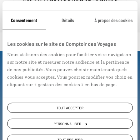
VOIR NOS 2 IDÉES DE VOYAGE EN MAURITANIE
Consentement
Détails
À propos des cookies
Les cookies sur le site de Comptoir des Voyages
Nous utilisons des cookies pour faciliter votre navigation
sur notre site et mesurer notre audience et la pertinence
Luciole,
de nos publicités. Vous pouvez choisir maintenant quels
cookies vous acceptez. Vous pourrez modifier vos choix en
l'appli qui vous guide en
cliquant sur « gestion des cookies » en bas de page.
Mauritanie
Toutes vos étapes sur notre carte
TOUT ACCEPTER
interactive
PERSONNALISER
La playlist de votre voyage
Nos bonnes adresses géolocalisées
TOUT REFUSER