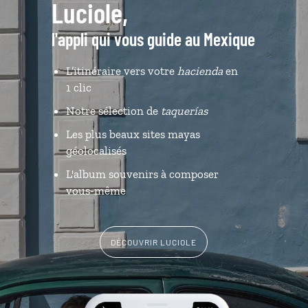
Luciole,
l'appli qui vous guide au Mexique
L’itinéraire vers votre
hacienda
en
1 clic
Notre sélection de
taquerías
Les plus beaux sites mayas
géolocalisés
L'album souvenirs à composer
vous-même
DÉCOUVRIR LUCIOLE