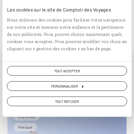
Les cookies sur le site de Comptoir des Voyages
La majorité des hébergements ne sont pas équipés de
Nous utilisons des cookies pour faciliter votre navigation
fosse septique. Aussi, il est demandé de ne pas jeter le
sur notre site et mesurer notre audience et la pertinence
papier hygiénique dans la cuvette des toilettes. Une
de nos publicités. Vous pouvez choisir maintenant quels
poubelle est prévue à cet effet dans toutes les toilettes.
cookies vous acceptez. Vous pourrez modifier vos choix en
cliquant sur « gestion des cookies » en bas de page.
TOUT ACCEPTER
Idées de voyage au
Mexique
PERSONNALISER
TOUT REFUSER
City break
Mexique