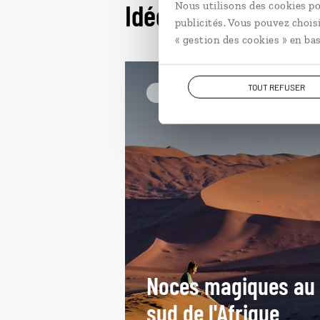
Idées de voyage en
Nous utilisons des cookies po
publicités. Vous pouvez chois
« gestion des cookies » en bas
TOUT REFUSER
En amoureux Namibie
Noces magiques au
sud de l'Afrique