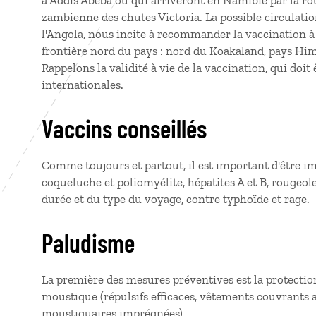
à Addis Abeba ou qui arriveront en Namibie par la ro
zambienne des chutes Victoria. La possible circulatio
l'Angola, nous incite à recommander la vaccination à c
frontière nord du pays : nord du Koakaland, pays Him
Rappelons la validité à vie de la vaccination, qui doit
internationales.
Vaccins conseillés
Comme toujours et partout, il est important d'être i
coqueluche et poliomyélite, hépatites A et B, rougeole
durée et du type du voyage, contre typhoïde et rage.
Paludisme
La première des mesures préventives est la protection
moustique (répulsifs efficaces, vêtements couvrants a
moustiquaires imprégnées).