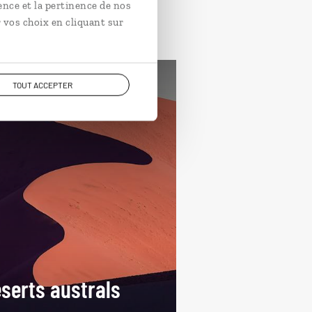
ence et la pertinence de nos
 vos choix en cliquant sur
TOUT ACCEPTER
rands espaces
Namibie
serts australs