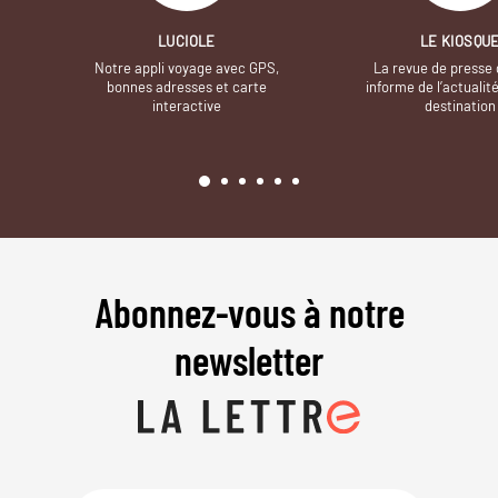
LUCIOLE
LE KIOSQU
Notre appli voyage avec GPS,
La revue de presse 
bonnes adresses et carte
informe de l’actualit
interactive
destination
Abonnez-vous à notre
newsletter