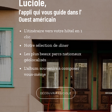
Luciole,
l'appli qui vous guide dans l'
Ouest américain
L’itinéraire vers votre hôtel en 1
clic
Notre sélection de
diner
Les plus beaux parcs nationaux
géolocalisés
L'album souvenirs à composer
vous-même
DÉCOUVRIR LUCIOLE