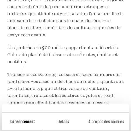
cactus emblème du parc aux formes étranges et
torturées qui atteint souvent la taille d’un arbre. ll est
amusant de se balader dans le chaos des énormes
blocs de rochers semés dans les collines piquetées de
ces yuccas géants.
L’est, inférieur à 900 mètres, appartient au désert du
Colorado planté de buissons de créosotes, chollas et
ocotillos.
Troisième écosystème, les oasis et leurs palmiers sur
fond d’arroyos à sec ou de chaos de rochers géants qui,
avec la faune typique et très variée de vautours,
tarentules, crotales et les célèbres coyotes et road-
runners rappellent bandes dessinées ou dessins
animés. N’oubliez pas de remplir votre glacière.
Consentement
Détails
À propos des cookies
Il n’y a pas d’hébergement dans le parc.
Palm Springs
est la ville la plus proche la mieux fournie avec