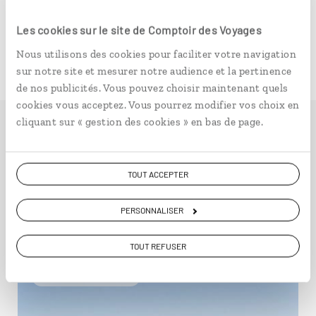
notamment toute une collection de motels vintage
superbement restaurés et meublés fifties-sixties. On
Les cookies sur le site de Comptoir des Voyages
peut aussi trouver vers Palm Desert ou Twenty Nine
Nous utilisons des cookies pour faciliter votre navigation
Palms.
sur notre site et mesurer notre audience et la pertinence
de nos publicités. Vous pouvez choisir maintenant quels
cookies vous acceptez. Vous pourrez modifier vos choix en
cliquant sur « gestion des cookies » en bas de page.
Idées de voyage dans
TOUT ACCEPTER
l' Ouest américain
PERSONNALISER
TOUT REFUSER
Voyager en décalé
Entre amis Etats-Unis