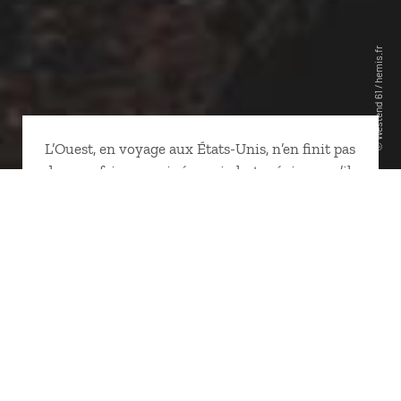
L’Ouest, en voyage aux États-Unis, n’en finit pas
de nous faire son cinéma, si photogénique qu’il
peut se le permettre… Des geysers de
Yellowstone aux
western buttes
de Monument
Valley, de Bryce au vertigineux Grand Canyon,
du désert de Death Valley aux visages du mont
Rushmore. Moins connus mais tout aussi
prenants : le Chaco Canyon ou les grottes de
Carlsbad, les cratères de l’Oregon ou de l’Idaho.
Au nord, la péninsule Olympique et sa forêt
primaire, les gorges de la Columbia, le mont
Saint Helen. Et bien sûr les Rocheuses. Côté