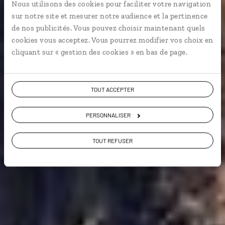
Nous utilisons des cookies pour faciliter votre navigation
Circuit américain en duo, entre les îles de l’archipel
sur notre site et mesurer notre audience et la pertinence
d’Hawaii et San Francisco.
de nos publicités. Vous pouvez choisir maintenant quels
cookies vous acceptez. Vous pourrez modifier vos choix en
En amoureux
cliquant sur « gestion des cookies » en bas de page.
Voir les 1070 avis sur les voyages aux Etats-
TOUT ACCEPTER
Unis
PERSONNALISER
VOIR LA GALERIE PHOTOS
TOUT REFUSER