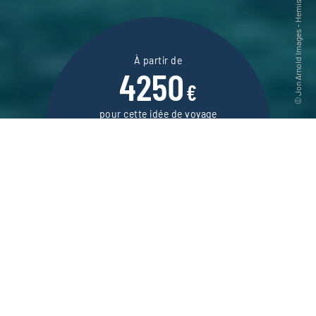
À partir de
4250
€
pour cette idée de voyage
13 jours / 11 nuits
DEMANDER UN DEVIS
Voyage en amoureux sur les plages d’Hawaii