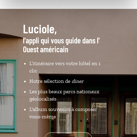
Luciole,
l'appli qui vous guide dans l'
Ouest américain
L’itinéraire vers votre hôtel en 1
clic
Notre sélection de
diner
Les plus beaux parcs nationaux
géolocalisés
L'album souvenirs à composer
vous-même