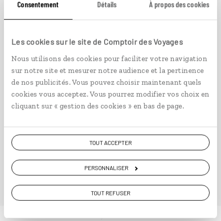
Consentement
Détails
À propos des cookies
Californie
Autotour californien aux USA : lac Tahoe,
Les cookies sur le site de Comptoir des Voyages
Yosemite, Death Valley…
Nous utilisons des cookies pour faciliter votre navigation
15 jours / 13 nuits
sur notre site et mesurer notre audience et la pertinence
à partir de 2950€
de nos publicités. Vous pouvez choisir maintenant quels
cookies vous acceptez. Vous pourrez modifier vos choix en
cliquant sur « gestion des cookies » en bas de page.
VOIR NOS 25 IDÉES DE VOYAGE DANS L' OUEST
TOUT ACCEPTER
AMÉRICAIN
PERSONNALISER
TOUT REFUSER