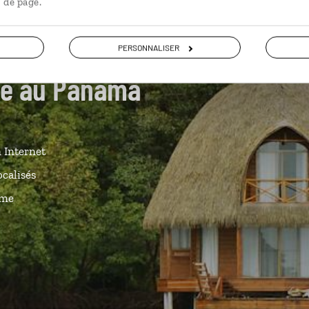
 de page.
PERSONNALISER
ide au Panama
n Internet
ocalisés
ême