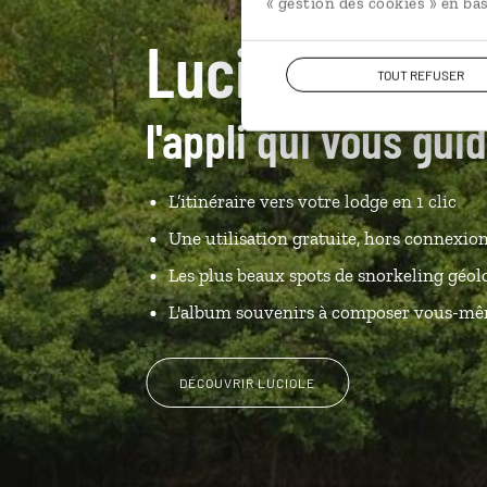
« gestion des cookies » en bas
Luciole,
TOUT REFUSER
l'appli qui vous gu
L’itinéraire vers votre lodge en 1 clic
Une utilisation gratuite, hors connexio
Les plus beaux spots de snorkeling géol
L'album souvenirs à composer vous-m
DÉCOUVRIR LUCIOLE