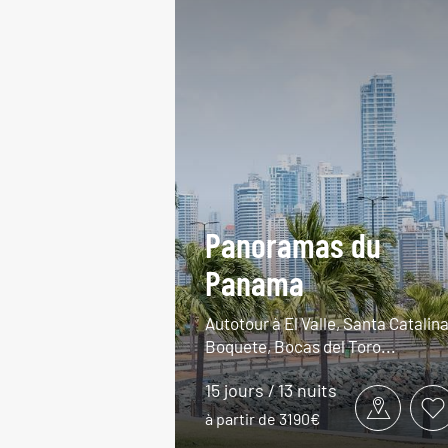
Panoramas du
Panama
Autotour à El Valle, Santa Catalina
Boquete, Bocas del Toro...
15 jours / 13 nuits
à partir de 3190€