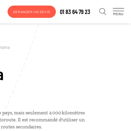
01 83 64 79 23
DEMANDER UN DEVIS
MENU
anama
a
le pays, mais seulement 4 000 kilomètres
utoroute. Il est recommandé d'utiliser un
 routes secondaires.