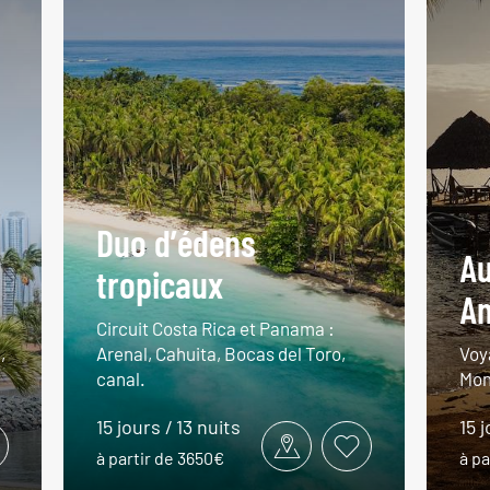
Duo d’édens
Au
tropicaux
A
Circuit Costa Rica et Panama :
,
Arenal, Cahuita, Bocas del Toro,
Voy
canal.
Mon
15 jours / 13 nuits
15 j
à partir de 3650€
à pa