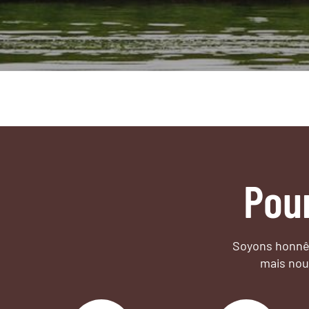
Pou
Soyons honnêt
mais nou