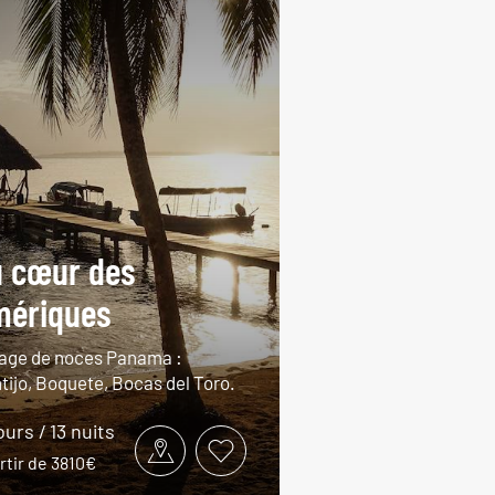
 cœur des
mériques
age de noces Panama :
tijo, Boquete, Bocas del Toro.
ours / 13 nuits
rtir de 3810€