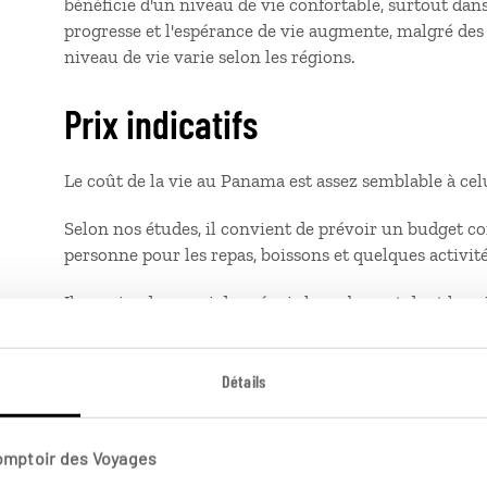
bénéficie d'un niveau de vie confortable, surtout dan
progresse et l'espérance de vie augmente, malgré des 
niveau de vie varie selon les régions.
Prix indicatifs
Le coût de la vie au Panama est assez semblable à c
Selon nos études, il convient de prévoir un budget co
personne pour les repas, boissons et quelques activi
Il conviendra aussi de prévoir le carburant dont le pri
France (autour de 1,20€ le litre)
1 café : ≈ 2 USD
Détails
1 dîner au restaurant (entrée-plat ou plat-dessert) : 
Comptoir des Voyages
1 menu street/fast-food : ≈ 8 USD