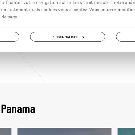
ur faciliter votre navigation sur notre site et mesurer notre audi
1 bière au bar : ≈ 2,50 USD
ir maintenant quels cookies vous acceptez. Vous pourrez modifier
 de page.
1 bouteille d’eau : ≈ 1,50 USD
Ces montants – constatés sur place à l’automne 2023 
PERSONNALISER
le temps ou d’une région à l’autre.
u Panama