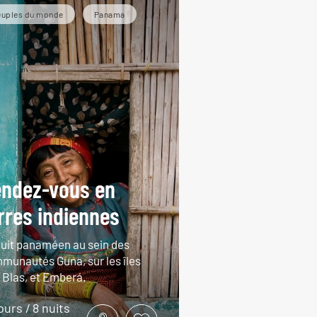
euples du monde
Panama
ndez-vous en
rres indiennes
cuit panaméen au sein des
munautés Guna, sur les îles
 Blas, et Emberá.
jours / 8 nuits