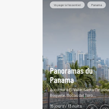
Voyager à l’essentiel
Panama
Panoramas du
Panama
Autotour à El Valle, Santa Catalina
Boquete, Bocas del Toro...
15 jours / 13 nuits