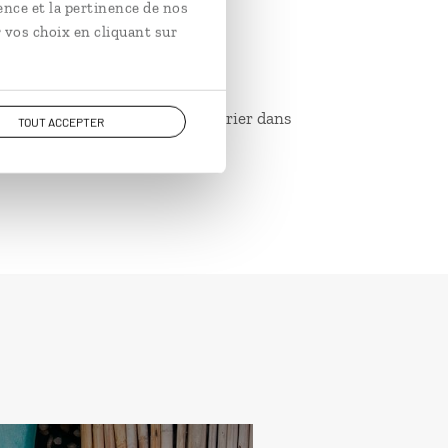
ence et la pertinence de nos
 vos choix en cliquant sur
– sont indicatifs et peuvent varier dans
TOUT ACCEPTER