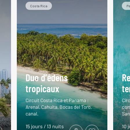
Costa Rica
P
Duo d’édens
Re
tropicaux
te
Circuit Costa Rica et Panama :
Cir
,
Arenal, Cahuita, Bocas del Toro,
com
canal.
San
15 jours / 13 nuits
10 