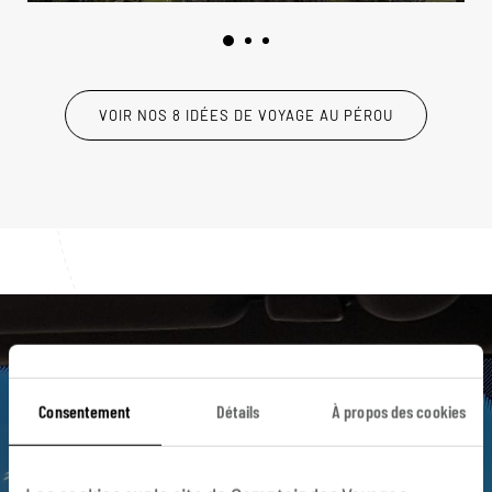
VOIR NOS 8 IDÉES DE VOYAGE AU PÉROU
Luciole,
l'appli qui vous guide au Pérou
Consentement
Détails
À propos des cookies
L’itinéraire vers la maison de votre
hôte en 1 clic