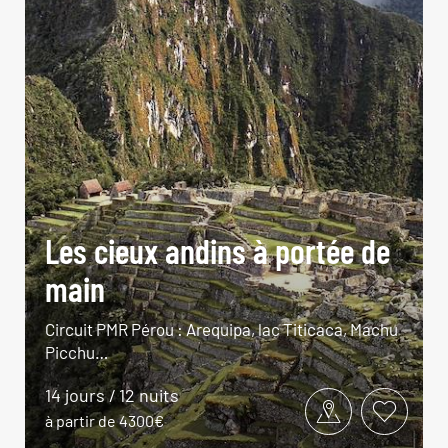
Les cieux andins à portée de
main
Circuit PMR Pérou : Arequipa, lac Titicaca, Machu
Picchu…
14 jours / 12 nuits
à partir de 4300€