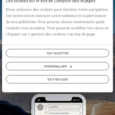
Les cookies sur le site de Comptoir des Voyages
Notre sélection de
cevicherias
Nous utilisons des cookies pour faciliter votre navigation
Les plus beaux sites incas
sur notre site et mesurer notre audience et la pertinence
géolocalisés
de nos publicités. Vous pouvez choisir maintenant quels
cookies vous acceptez. Vous pourrez modifier vos choix en
L'album souvenirs à composer
cliquant sur « gestion des cookies » en bas de page.
vous-même
TOUT ACCEPTER
PERSONNALISER
DÉCOUVRIR LUCIOLE
TOUT REFUSER