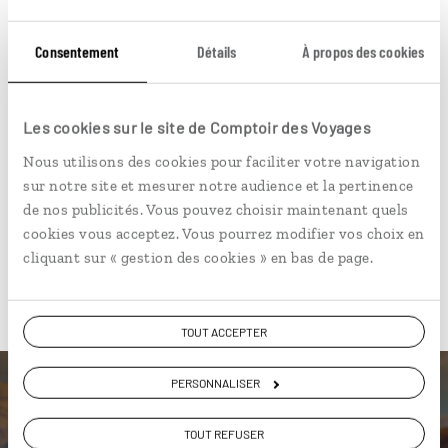
Circuit combiné Pérou et Bolivie : Sucre, Uyuni,
Titicaca, Cuzco...
Consentement
Détails
À propos des cookies
19 jours / 17 nuits
à partir de 5200€
Les cookies sur le site de Comptoir des Voyages
Nous utilisons des cookies pour faciliter votre navigation
sur notre site et mesurer notre audience et la pertinence
de nos publicités. Vous pouvez choisir maintenant quels
cookies vous acceptez. Vous pourrez modifier vos choix en
cliquant sur « gestion des cookies » en bas de page.
Pour aller plus loin
TOUT ACCEPTER
PERSONNALISER
TOUT REFUSER