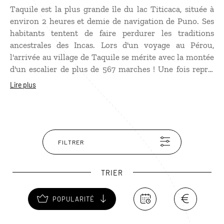
Taquile est la plus grande île du lac Titicaca, située à
environ 2 heures et demie de navigation de Puno. Ses
habitants tentent de faire perdurer les traditions
ancestrales des Incas. Lors d'un
voyage au Pérou
,
l'arrivée au village de Taquile se mérite avec la montée
d'un escalier de plus de 567 marches ! Une fois repris
son souffle, l’émerveillement est au rendez-vous avec
Lire plus
de magnifiques paysages. Taquile est aussi connue
pour être l'île où les femmes filent la laine en marchant
tandis que les hommes tricotent bonnets, bas, gants et
écharpes. Un bel exemple de partage domestique !
FILTRER
TRIER
POPULARITÉ