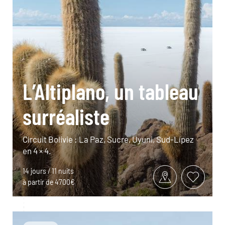
L’Altiplano, un tableau
surréaliste
Circuit Bolivie : La Paz, Sucre, Uyuni, Sud-Lípez
en 4 × 4.
14 jours / 11 nuits
à partir de 4700€