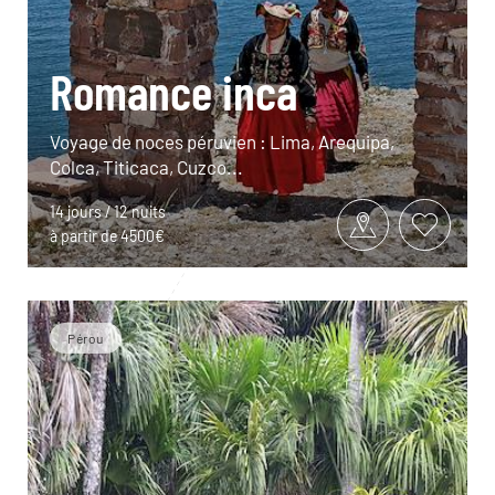
Romance inca
Voyage de noces péruvien : Lima, Arequipa,
Colca, Titicaca, Cuzco...
14 jours / 12 nuits
à partir de 4500€
Pérou