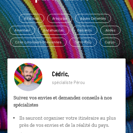
Altiplano
Arequipa
Aguas Calientes
Amantani
Andahuaylas
Barranco
Andes
Cités coloniales boliviennes
Cerro Rico
Cuzco
Cédric,
spécialiste Pérou
Suivez vos envies et demandez conseils à nos
spécialistes
Ils sauront organiser votre itinéraire au plus
près de vos envies et de la réalité du pays.