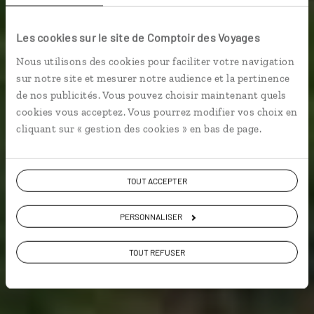
Aranui
Les cookies sur le site de Comptoir des Voyages
Nous utilisons des cookies pour faciliter votre navigation
Croisière en Polynésie française : Tahiti, Tuamotu,
sur notre site et mesurer notre audience et la pertinence
Marquises et Bora Bora
de nos publicités. Vous pouvez choisir maintenant quels
cookies vous acceptez. Vous pourrez modifier vos choix en
Croisière
Voyage d'une vie
cliquant sur « gestion des cookies » en bas de page.
Voir les 185 avis sur les voyages en
TOUT ACCEPTER
Polynésie
PERSONNALISER
VOIR LA GALERIE PHOTOS
TOUT REFUSER