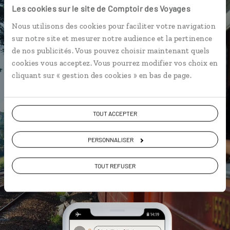
Les cookies sur le site de Comptoir des Voyages
L’itinéraire vers votre
watch-hut
en 1 clic
Nous utilisons des cookies pour faciliter votre navigation
sur notre site et mesurer notre audience et la pertinence
Notre sélection de restaurants
de nos publicités. Vous pouvez choisir maintenant quels
pour un
rice & curry
cookies vous acceptez. Vous pourrez modifier vos choix en
Les plus beaux temples
cliquant sur « gestion des cookies » en bas de page.
géolocalisés
L'album souvenirs à composer
vous-même
TOUT ACCEPTER
PERSONNALISER
DÉCOUVRIR LUCIOLE
TOUT REFUSER