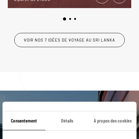
VOIR NOS 7 IDÉES DE VOYAGE AU SRI LANKA
Luciole,
Consentement
Détails
À propos des cookies
l'appli qui vous guide au Sri
Lanka