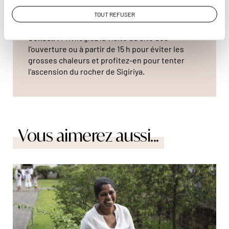
Horaires :
Tous les jours de 8 h à 17 h.
Tarifs
: 1015 LKR (environ 3 EUR à l'automne
TOUT REFUSER
2023).
Conseil
: Privilégiez la visite du site dès
l’ouverture ou à partir de 15 h pour éviter les
grosses chaleurs et profitez-en pour tenter
l'ascension du rocher de Sigiriya.
Vous aimerez aussi...
© Marta Nascimento/Réa