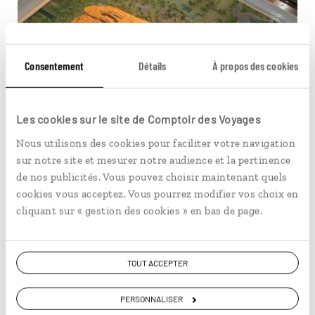
Consentement
Détails
À propos des cookies
Les cookies sur le site de Comptoir des Voyages
Nous utilisons des cookies pour faciliter votre navigation
sur notre site et mesurer notre audience et la pertinence
de nos publicités. Vous pouvez choisir maintenant quels
Maquette du rocher de Sigiriya © Jérôme Cartegini
cookies vous acceptez. Vous pourrez modifier vos choix en
cliquant sur « gestion des cookies » en bas de page.
TOUT ACCEPTER
Visiter le Sigiriya Museum
PERSONNALISER