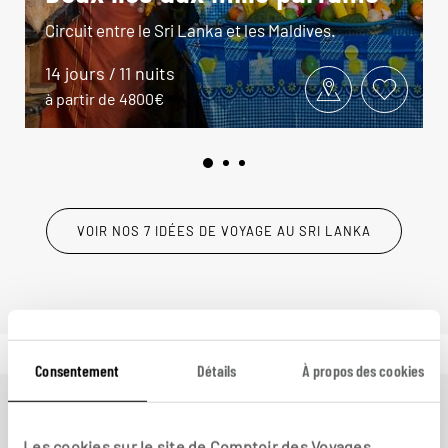
Circuit entre le Sri Lanka et les Maldives.
14 jours / 11 nuits
à partir de 4800€
VOIR NOS 7 IDÉES DE VOYAGE AU SRI LANKA
Consentement
Détails
À propos des cookies
Ailleurs
est le magazine web de Comptoir des
Les cookies sur le site de Comptoir des Voyages