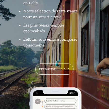
en 1 clic
Notre sélection de restaurants
pour un
rice & curry
Les plus beaux temples
géolocalisés
L'album souvenirs à composer
vous-même
DÉCOUVRIR LUCIOLE