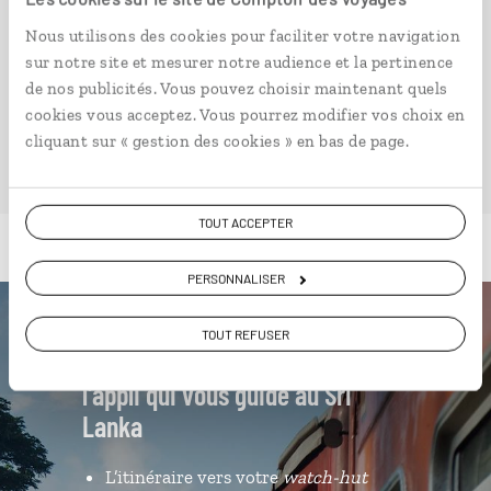
Voyages. Conçu pour ceux qui préparent leur voyage
et ceux que passionnent les découvertes et
Nous utilisons des cookies pour faciliter votre navigation
rencontres du bout du monde, il fait naître une
sur notre site et mesurer notre audience et la pertinence
irrésistible envie d’aller voir ailleurs.
de nos publicités. Vous pouvez choisir maintenant quels
cookies vous acceptez. Vous pourrez modifier vos choix en
cliquant sur « gestion des cookies » en bas de page.
PLONGER DANS NOTRE MAGAZINE
TOUT ACCEPTER
PERSONNALISER
Luciole,
TOUT REFUSER
l'appli qui vous guide au Sri
Lanka
L’itinéraire vers votre
watch-hut