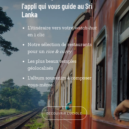
l'appli qui vous guide au Sri
Lanka
L’itinéraire vers votre
watch-hut
en 1 clic
Notre sélection de restaurants
pour un
rice & curry
Les plus beaux temples
géolocalisés
L'album souvenirs à composer
vous-même
DÉCOUVRIR LUCIOLE