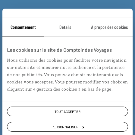
Consentement
Détails
À propos des cookies
Un été au Sri Lanka
Les cookies sur le site de Comptoir des Voyages
Nous utilisons des cookies pour faciliter votre navigation
sur notre site et mesurer notre audience et la pertinence
Circuit au Sri Lanka, avec les plages de Trincomalee.
de nos publicités. Vous pouvez choisir maintenant quels
cookies vous acceptez. Vous pourrez modifier vos choix en
cliquant sur « gestion des cookies » en bas de page.
Voir les 88 avis sur les voyages au Sri Lanka
TOUT ACCEPTER
VOIR LA GALERIE PHOTOS
PERSONNALISER