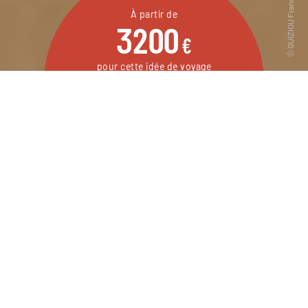
À partir de
3200
€
pour cette idée de voyage
15 jours / 12 nuits
DEMANDER UN DEVIS
Un grand voyage au Sri Lanka à faire en été,
pour profiter des sublimes plages de la côte
est.