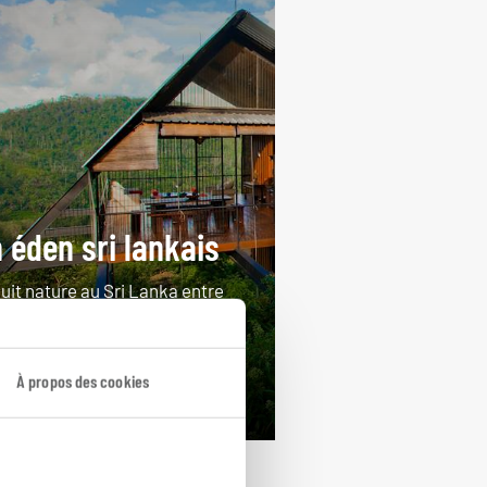
 éden sri lankais
cuit nature au Sri Lanka entre
t, safari et plage.
ours / 8 nuits
À propos des cookies
rtir de 3200€