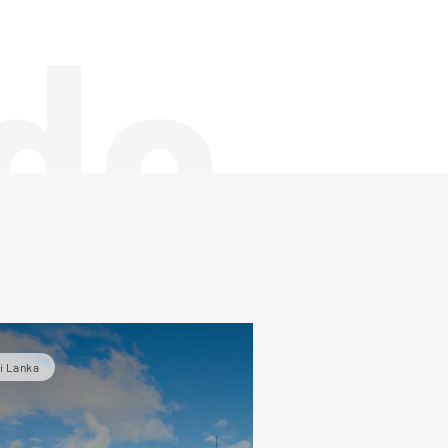
de
i Lanka