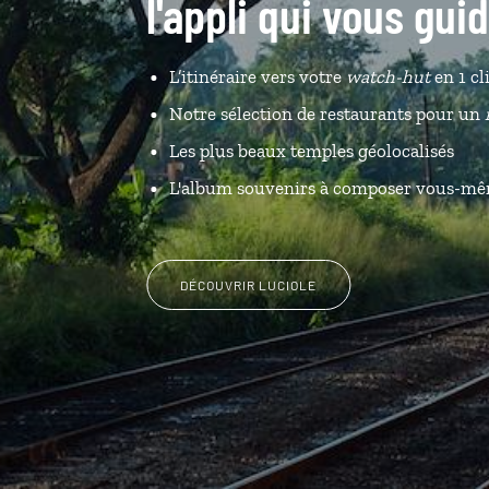
l'appli qui vous gui
L’itinéraire vers votre
watch-hut
en 1 cl
Notre sélection de restaurants pour un
Les plus beaux temples géolocalisés
L'album souvenirs à composer vous-m
DÉCOUVRIR LUCIOLE