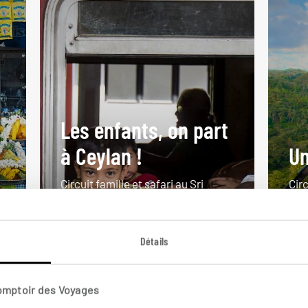
Les enfants, on part
à Ceylan !
Un
Circuit famille et safari au Sri
Cir
Lanka.
forê
13 jours / 10 nuits
11 j
Détails
à partir de 2100€
à pa
Comptoir des Voyages