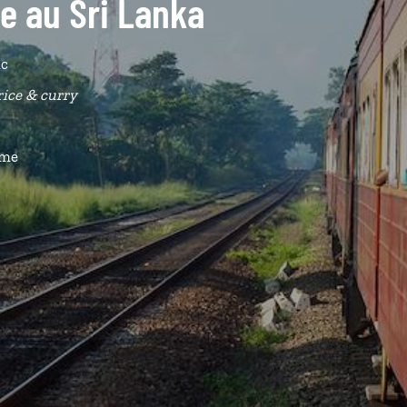
de au Sri Lanka
ic
rice & curry
ême