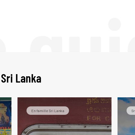
e gui
 Sri Lanka
En famille Sri Lanka
Sr