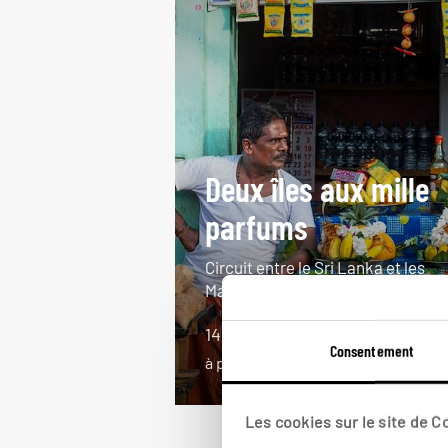
Deux îles aux mille
parfums
Circuit entre le Sri Lanka et les
Maldives.
14 jours / 11 nuits
Consentement
à partir de 4800€
Les cookies sur le site de 