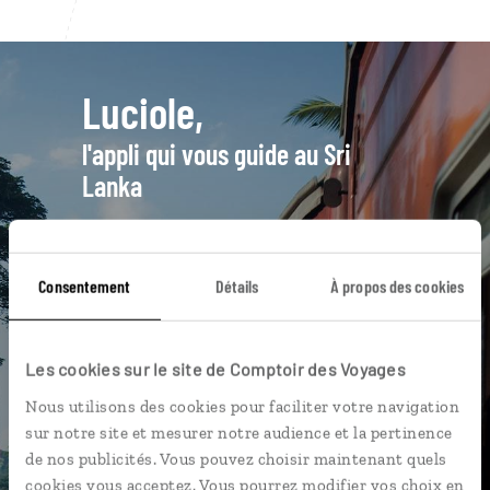
Luciole,
l'appli qui vous guide au Sri
Lanka
L’itinéraire vers votre
watch-hut
en 1 clic
Consentement
Détails
À propos des cookies
Notre sélection de restaurants
pour un
rice & curry
Les plus beaux temples
Les cookies sur le site de Comptoir des Voyages
géolocalisés
Nous utilisons des cookies pour faciliter votre navigation
L'album souvenirs à composer
sur notre site et mesurer notre audience et la pertinence
vous-même
de nos publicités. Vous pouvez choisir maintenant quels
cookies vous acceptez. Vous pourrez modifier vos choix en