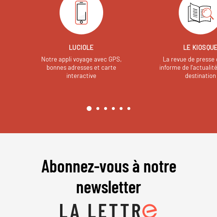
LUCIOLE
LE KIOSQU
Notre appli voyage avec GPS,
La revue de presse 
bonnes adresses et carte
informe de l’actualit
interactive
destination
Abonnez-vous à notre
newsletter